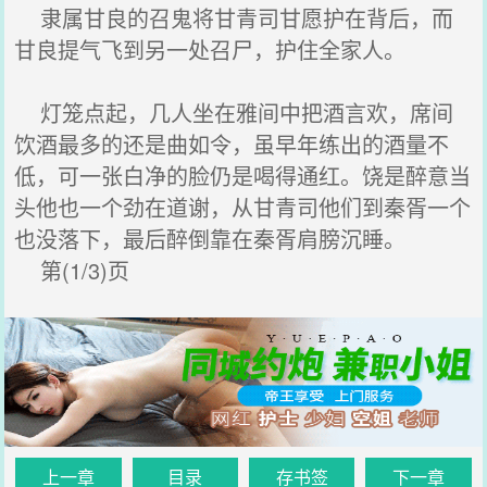
隶属甘良的召鬼将甘青司甘愿护在背后，而
甘良提气飞到另一处召尸，护住全家人。
灯笼点起，几人坐在雅间中把酒言欢，席间
饮酒最多的还是曲如令，虽早年练出的酒量不
低，可一张白净的脸仍是喝得通红。饶是醉意当
头他也一个劲在道谢，从甘青司他们到秦胥一个
也没落下，最后醉倒靠在秦胥肩膀沉睡。
第(1/3)页
上一章
目录
存书签
下一章