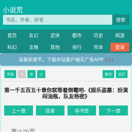
小说荒
搜索
首页
玄幻
武侠
都市
历史
网游
科幻
言情
其他
排行
完本
登录
追看新章节，下载本站客户端无广告APP
↓↓↓
字体
大
中
小
换手
关灯
第一千五百五十章你就等着倒霉吧-《娱乐盗墓：扮演
闷油瓶，队友杨密》
上一章
目录
存书签
下一章
第(1/3)页