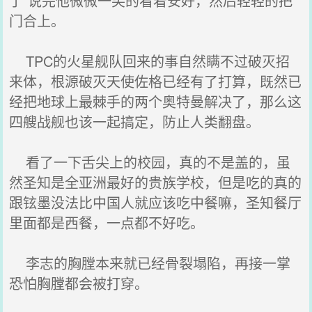
了”说完他微微一笑的看着安好，然后轻轻的把
门合上。
TPC的火星舰队回来的事自然瞒不过破灭招
来体，根源破灭天使佐格已经有了打算，既然已
经把地球上最棘手的两个奥特曼解决了，那么这
四艘战舰也该一起搞定，防止人类翻盘。
看了一下舌尖上的校园，真的不是盖的，虽
然圣知是全亚洲最好的贵族学校，但是吃的真的
跟铉墨没法比中国人就应该吃中餐嘛，圣知餐厅
里面都是西餐，一点都不好吃。
李志的胸膛本来就已经骨裂塌陷，再接一掌
恐怕胸膛都会被打穿。