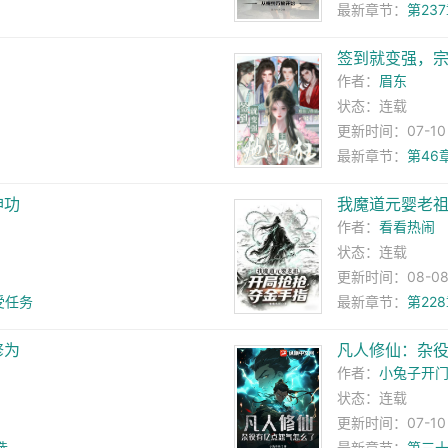
最新章节：
第23
签到就变强，
作者：
眉东
状态：连载
更新时间：07-10 0
最新章节：
第46
神功
我魔道元婴老
作者：
看看热闹
状态：连载
更新时间：08-08 
受任务
最新章节：
第22
修为
凡人修仙：杂
作者：
小兔子开
状态：连载
更新时间：07-10 0
选
最新章节：
第三