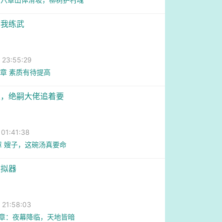
仙我练武
驴
3:55:29
9章 素质有待提高
娘，绝嗣大佬追着要
1:41:38
章 嫂子，这碗汤真要命
模拟器
1:58:03
9章：夜幕降临，天地皆暗