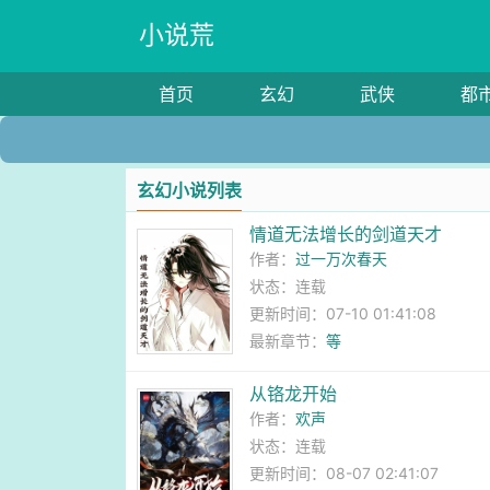
小说荒
首页
玄幻
武侠
都
玄幻小说列表
情道无法增长的剑道天才
作者：
过一万次春天
状态：连载
更新时间：07-10 01:41:08
最新章节：
等
从铬龙开始
作者：
欢声
状态：连载
更新时间：08-07 02:41:07