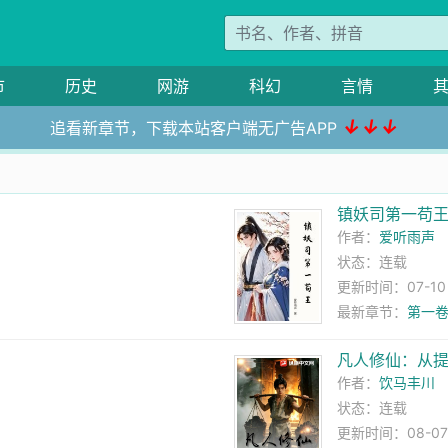
市
历史
网游
科幻
言情
↓↓↓
追看新章节，下载本站客户端无广告APP
镇妖司第一苟
作者：
爱听雨声
状态：连载
更新时间：07-10 0
最新章节：
第一卷
凡人修仙：从
作者：
饮马丰川
状态：连载
更新时间：08-07 2