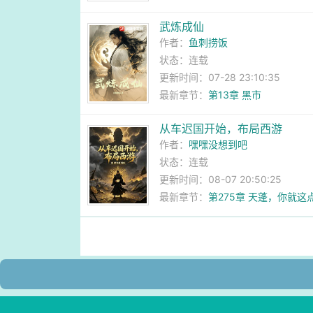
武炼成仙
作者：
鱼刺捞饭
状态：连载
更新时间：07-28 23:10:35
最新章节：
第13章 黑市
从车迟国开始，布局西游
作者：
嘿嘿没想到吧
状态：连载
更新时间：08-07 20:50:25
最新章节：
第275章 天蓬，你就这