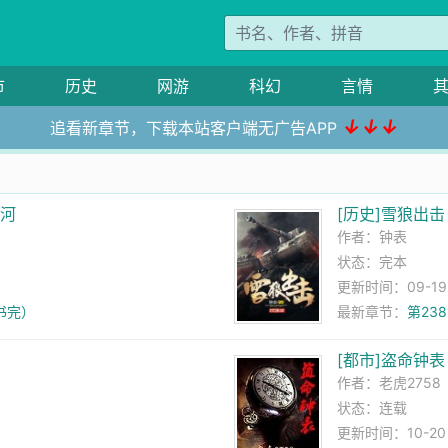
市
历史
网游
科幻
言情
↓↓↓
追看新章节，下载本站客户端无广告APP
山河
[历史]雪狼出击
作者：
钟表
状态：完本
更新时间：09-19 1
书完）
最新章节：
第23
[都市]盗命钟表
作者：
老虎2758
状态：连载
更新时间：10-20 2