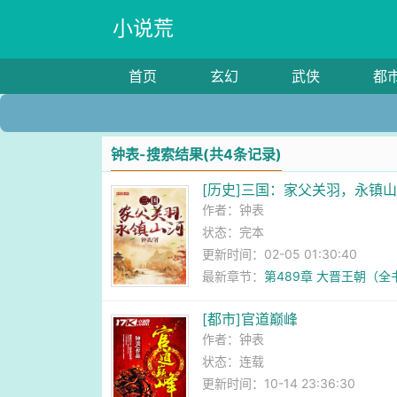
小说荒
首页
玄幻
武侠
都
钟表-搜索结果(共4条记录)
[历史]三国：家父关羽，永镇
作者：
钟表
状态：完本
更新时间：02-05 01:30:40
最新章节：
第489章 大晋王朝（全
[都市]官道巅峰
作者：
钟表
状态：连载
更新时间：10-14 23:36:30