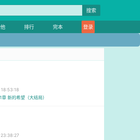
搜索
其他
排行
完本
登录
8:53:18
81章 新的希望（大结局）
3:38:27