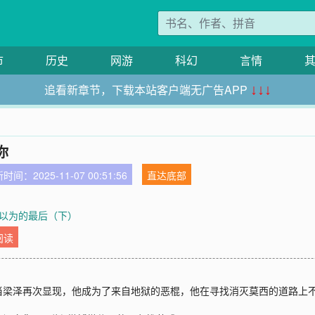
市
历史
网游
科幻
言情
追看新章节，下载本站客户端无广告APP
↓↓↓
你
时间：2025-11-07 00:51:56
直达底部
以为的最后（下）
阅读
当梁泽再次显现，他成为了来自地狱的恶棍，他在寻找消灭莫西的道路上