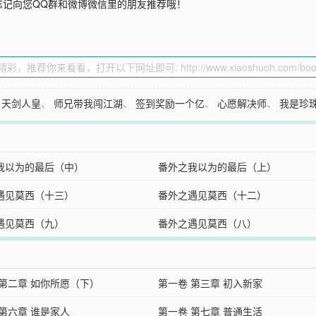
忘记向您QQ群和微博微信里的朋友推荐哦！
、
天剑人皇
、
师兄带我闯江湖
、
签到奖励一个亿
、
心愿解决师
、
我是珍
我以为的最后（中）
番外之我以为的最后（上）
遇见莫西（十三）
番外之遇见莫西（十二）
遇见莫西（九）
番外之遇见莫西（八）
 第二章 如你所愿（下）
第一卷 第三章 初入新家
 第六章 谁是家人
第一卷 第七章 普通生活