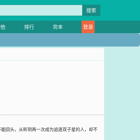
搜索
其他
排行
完本
登录
不能回头，从昕玥再一次成为追逐双子星的人，却不