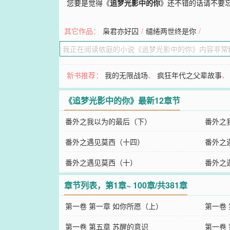
您要是觉得《
追梦光影中的你
》还不错的话请不要
其它作品：
枭君亦好囚
/
缱绻两世终是你
/
新书推荐：
我的无限战场
、
疯狂年代之父辈故事
《追梦光影中的你》最新12章节
番外之我以为的最后（下）
番外之
番外之遇见莫西（十四）
番外之
番外之遇见莫西（十）
番外之
章节列表，第1章~ 100章/共381章
第一卷 第一章 如你所愿（上）
第一卷
第一卷 第五章 苏醒的意识
第一卷