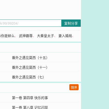
复制分享
珠你是蚌么
、
武神霸尊
、
大秦皇太子
、
妻入婚局
、
番外之遇见莫西（十五）
番外之遇见莫西（十一）
番外之遇见莫西（七）
倒序
第一卷 第四章 快乐的事
第一卷 第八章 记忆闪现