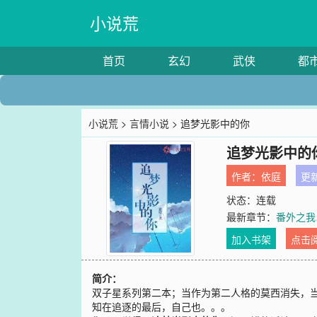
小说荒
首页
玄幻
武侠
都
小说荒
>
言情小说
> 追梦光影中的你
追梦光影中的
作者：
依庭
更新
状态：连载
最新章节：
番外之我
加入书架
点击
简介：
双子星系列第二本；当作为第二人格的莫西消失，
知在追逐的最后，自己也。。。