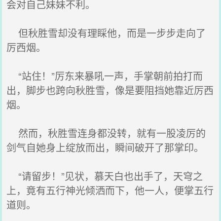
会对自己妹妹不利。
但秋胜雪却没有理睬他，而是一步步走向了
厉西烟。
“站住！”厉东来暴吼一声，手掌朝前拍打而
出，脚步也跨向秋胜雪，像是要阻挡她靠近厉西
烟。
然而，秋胜雪连身都没转，就有一股凌厉的
剑气自她身上绽放而出，瞬间破开了那掌印。
“请留步！”见状，慕天白也出手了，天穹之
上，竟有五行神光倾洒而下，他一人，便掌五行
道则。