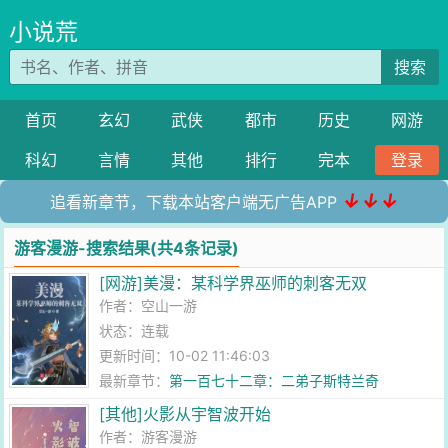
小说荒
搜索
首页
玄幻
武侠
都市
历史
网游
科幻
言情
其他
排行
完本
登录
↓↓↓
追看新章节，下载本站客户端无广告APP
游客漫游-搜索结果(共4条记录)
[网游]美漫：某科学界巫师的刺客无双
作者：
空山一游
状态：连载
更新时间：10-02 11:46:03
最新章节：
第一百七十二章：二弟子斯特兰奇
[其他]火影从宇智波开始
作者：
游客漫游