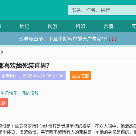
市
历史
网游
科幻
言情
追看新章节，下载本站客户端无广告APP
↓↓↓
男？
都喜欢舔死装直男？
更新时间：2026-04-30 08:21:36
直达底部
 生日快乐，我的清辞
阅读
纯恨组＋雄竞修罗场】\n沈清辞是贵族学院的校草，在众人眼中，他清高
沈清辞是个装货，虚荣傲慢，平等瞧不起所有人的死装哥。\n他的身份是假的