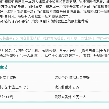
后却得知自己是一本万人迷贵族小说里的恶毒男配。\n按照剧情发展，
特优生的身份，同F4周旋，却发现一切似乎开始变得不同。\n“我知道你是
不好，你能不能爱我一次？”\n“我知道你虚荣恶毒假清高，我知道你的一切都
的白月光。\n所有人都献出一切为我铺路文学。
还不错的话请不要忘记向您QQ群和微博微信里的朋友推荐哦！
战1937：我的外挂是手机
、
规则怪谈：从羊村开始
、
[傲慢与偏见]十九
杀敌换媳妇？我一人屠城！
、
从帝王引擎到超越之王
、
玄幻：开局服用
2章节
外 蒙卡教授
架空番外 你以后会更好
外，清辞当上f4（1）
沈清辞番外 订购
番外 红线
景颂安番外 空无一人