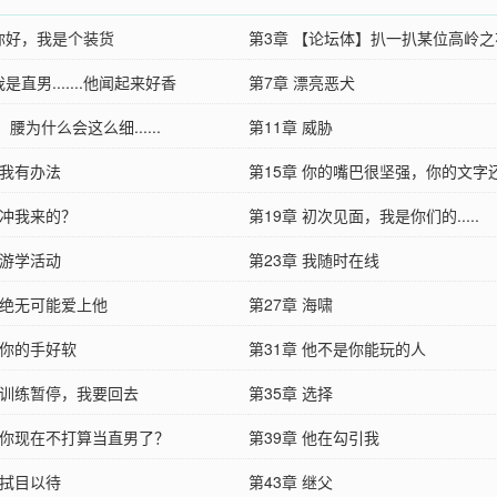
 你好，我是个装货
第3章 【论坛体】扒一扒某位高岭之
我是直男.......他闻起来好香
第7章 漂亮恶犬
：腰为什么会这么细......
第11章 威胁
 我有办法
第15章 你的嘴巴很坚强，你的文字
 冲我来的？
第19章 初次见面，我是你们的.....
 游学活动
第23章 我随时在线
 绝无可能爱上他
第27章 海啸
 你的手好软
第31章 他不是你能玩的人
章 训练暂停，我要回去
第35章 选择
章 你现在不打算当直男了？
第39章 他在勾引我
 拭目以待
第43章 继父