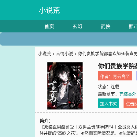
小说荒
首页
玄幻
武侠
都
小说荒
>
言情小说
> 你们贵族学院都喜欢舔死装直
你们贵族学院
作者：
青云高至
状态：连载
最新章节：
完结番外
加入书架
点击
简介：
【死装直男酷哥受＋双男主贵族学院F4＋全员恶人
f4并提的“高岭之花”。\n然而实际情况是。\n