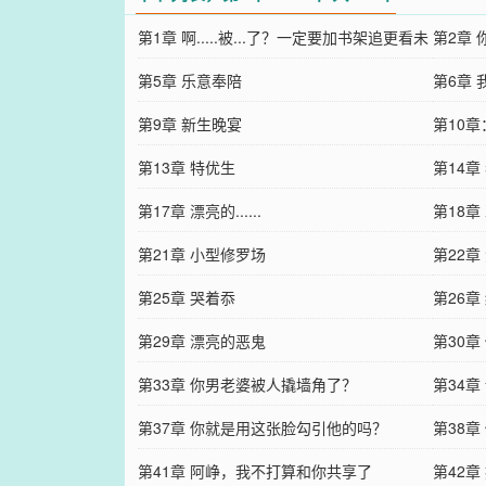
第1章 啊.....被...了？一定要加书架追更看未
第2章
删减！！
第5章 乐意奉陪
第6章 
第9章 新生晚宴
第10章
第13章 特优生
第14章
第17章 漂亮的......
第18章
第21章 小型修罗场
第22章
第25章 哭着忝
第26章
第29章 漂亮的恶鬼
第30章
第33章 你男老婆被人撬墙角了？
第34
第37章 你就是用这张脸勾引他的吗？
第38
第41章 阿峥，我不打算和你共享了
第42章