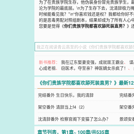
为了在贵族学院生存，他伪装身份冒充贵族学生，最
沦为学院的最底层。\n为了生存下去，沈清辞极力掩饰
时候能看见我？”\n“你喜欢钱还是权？我都给你好
的是恶毒男配对照组剧本，结果却成为了所有人心中
您要是觉得《
你们贵族学院都喜欢舔死装直男？
》
新书推荐：
我在辽东娶妻变强，成就匪王霸业
、
谍
心成老祖
、
窃医术，夺至亲？神医嫡女杀疯了！
、
《你们贵族学院都喜欢舔死装直男？》最新1
完结番外 生日快乐，我的清辞
完结番
架空番外 清辞当上f4（2）
架空番
沈清辞番外 检察官阁下变猫了怎么办？
景颂安
章节列表，第1章~ 100章/共535章