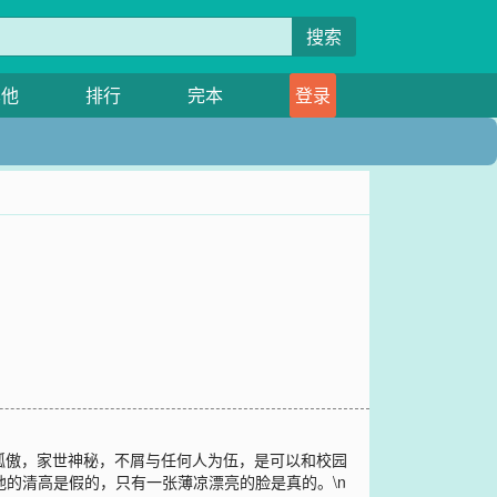
搜索
其他
排行
完本
登录
孤傲，家世神秘，不屑与任何人为伍，是可以和校园
，他的清高是假的，只有一张薄凉漂亮的脸是真的。\n