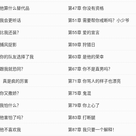
 他算什么替代品
第47章 你没有资格
 我会更听话
第51章 需要帮你戒断吗？小少爷
 比我还装？
第55章 爱的宣言
 捕风捉影
第59章 狩猎日
章 你的队友选择了我
第63章 是他的荣幸
 跟我就恐同？
第67章 你不是直男吗？
章：真是疯的厉害
第71章 你骂人的样子也漂亮
 你又撒娇？
第75章 鬼混
 我怕什么？
第79章 你上心了
 他害怕了吗？
第83章 打断腿
 他不喜欢我
第87章 我只要一个解释！