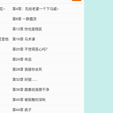
花~
第4章：先给老婆一个下马威~
第8章 一群蠢货
第12章 你也是贱民
还爱他
第16章 马术课
第20章 不觉得恶心吗？
第24章 命运
第28章 我替你去死
第32章 好甜......
第36章 跪着给我擦干净
第40章 被驱散的深秋
第44章 疯子