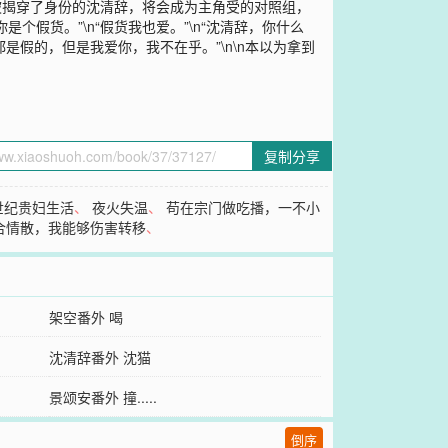
被揭穿了身份的沈清辞，将会成为主角受的对照组，
个假货。”\n“假货我也爱。”\n“沈清辞，你什么
是假的，但是我爱你，我不在乎。”\n\n本以为拿到
复制分享
世纪贵妇生活
、
夜火失温
、
苟在宗门做吃播，一不小
合情散，我能够伤害转移
、
架空番外 喝
沈清辞番外 沈猫
景颂安番外 撞.....
倒序