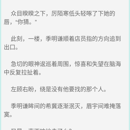
众目睽睽之下，厉陌寒低头轻啄了下她的
唇，“你猜。”
此刻，一楼，季明谦顺着店员指的方向追到
出口。
急切的眼神逡巡着周围，惊喜和失望在脑海
中反复拉扯着。
左顾右盼，绕是没有他要找的那个人。
季明谦眸间的希冀逐渐泯灭，眉宇间难掩落
寞。