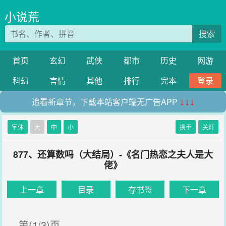
小说荒
搜索
首页
玄幻
武侠
都市
历史
网游
科幻
言情
其他
排行
完本
登录
追看新章节，下载本站客户端无广告APP
↓↓↓
字体
大
中
小
换手
关灯
877、还算数吗（大结局）-《名门热恋之夫人是大
佬》
上一章
目录
存书签
下一章
第(1/3)页