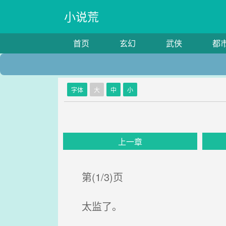
小说荒
首页
玄幻
武侠
都
字体
大
中
小
上一章
第(1/3)页
太监了。