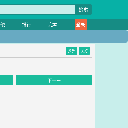
搜索
其他
排行
完本
登录
换手
关灯
下一章